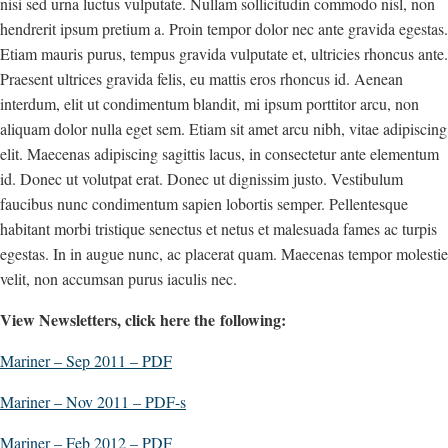
nisi sed urna luctus vulputate. Nullam sollicitudin commodo nisl, non
hendrerit ipsum pretium a. Proin tempor dolor nec ante gravida egestas.
Etiam mauris purus, tempus gravida vulputate et, ultricies rhoncus ante.
Praesent ultrices gravida felis, eu mattis eros rhoncus id. Aenean
interdum, elit ut condimentum blandit, mi ipsum porttitor arcu, non
aliquam dolor nulla eget sem. Etiam sit amet arcu nibh, vitae adipiscing
elit. Maecenas adipiscing sagittis lacus, in consectetur ante elementum
id. Donec ut volutpat erat. Donec ut dignissim justo. Vestibulum
faucibus nunc condimentum sapien lobortis semper. Pellentesque
habitant morbi tristique senectus et netus et malesuada fames ac turpis
egestas. In in augue nunc, ac placerat quam. Maecenas tempor molestie
velit, non accumsan purus iaculis nec.
View Newsletters, click here the following:
Mariner – Sep 2011 – PDF
Mariner – Nov 2011 – PDF-s
Mariner – Feb 2012 – PDF